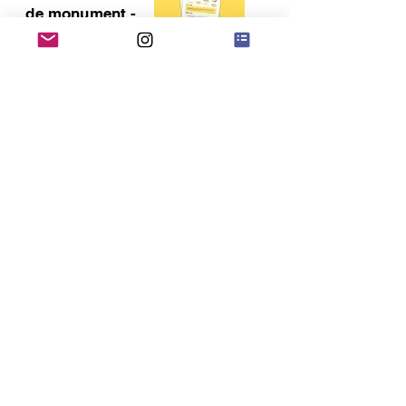
de monument -
Extra*
0
€
Ajouter au panier
Rallye photo -
Version : visite
de ville - Extra*
0
€
Ajouter au panier
Trouve-moi ça !
- Extra*