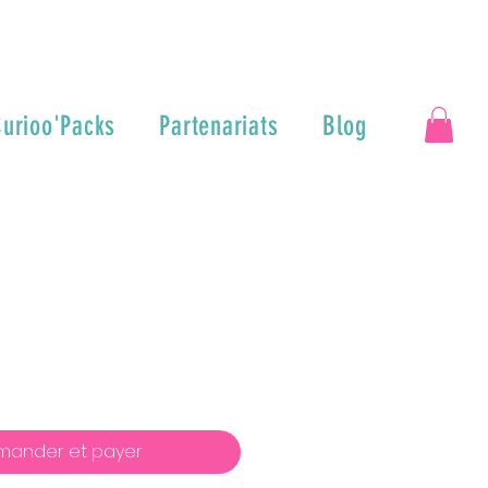
urioo'Packs
Partenariats
Blog
ander et payer