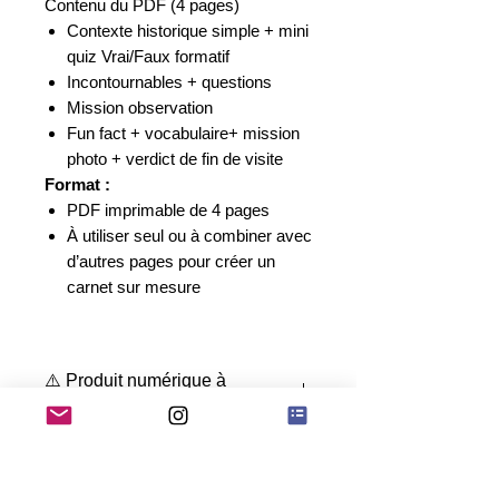
Contenu du PDF (4 pages)
Contexte historique simple + mini
quiz Vrai/Faux formatif
Incontournables + questions
Mission observation
Fun fact +
vocabulaire
+ mission
photo + verdict de fin de visite
Format :
PDF imprimable de 4 pages
À utiliser seul ou à combiner avec
d’autres pages pour créer un
carnet sur mesure
Autriche - Vienne
⚠️ Produit numérique à
télécharger
Ceci est un
fichier numérique
Téléchargement
(PDF) à imprimer
.
Aucun produit physique
ne