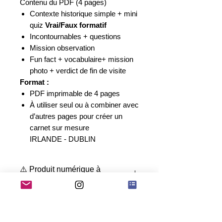
Contenu du PDF (4 pages)
Contexte historique simple + mini
quiz
Vrai/Faux formatif
Incontournables + questions
Mission observation
Fun fact +
vocabulaire
+ mission
photo + verdict de fin de visite
Format :
PDF imprimable de 4 pages
À utiliser seul ou à combiner avec
d’autres pages pour créer un
carnet sur mesure
​​​​​​​IRLANDE - DUBLIN
⚠️ Produit numérique à
télécharger
Ceci est un
fichier numérique
Téléchargement
(PDF) à imprimer
.
Aucun produit physique
ne