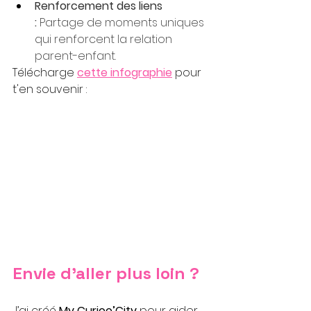
Renforcement des liens 
:
 Partage de moments uniques 
qui renforcent la relation 
parent-enfant.
Télécharge 
cette infographie
 pour 
t'en souvenir : 
Envie d’aller plus loin ?
J’ai créé 
My Curioo’City
 pour aider 