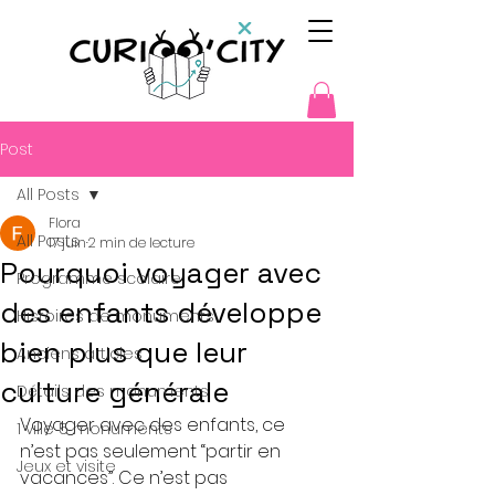
Post
All Posts
Flora
All Posts
17 juin
2 min de lecture
Pourquoi voyager avec
Programme scolaire
des enfants développe
Histoires de monuments
bien plus que leur
Anciens articles
culture générale
Détails des monuments
Voyager avec des enfants, ce 
1 ville 5 monuments
n’est pas seulement “partir en 
Jeux et visite
vacances”. Ce n’est pas 