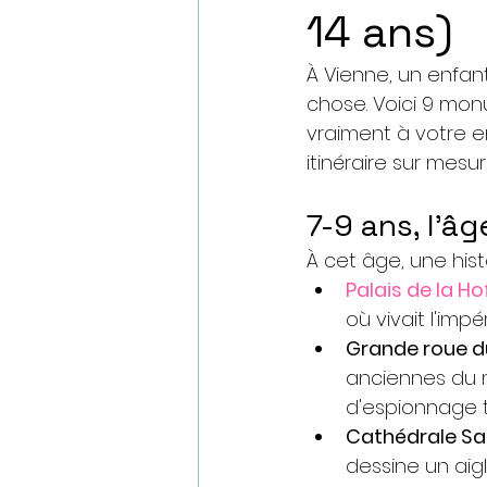
14 ans)
À Vienne, un enfan
chose. Voici 9 mon
vraiment à votre en
itinéraire sur mesur
7-9 ans, l'â
À cet âge, une hist
Palais de la H
où vivait l'impé
Grande roue d
anciennes du 
d'espionnage t
Cathédrale Sa
dessine un aig