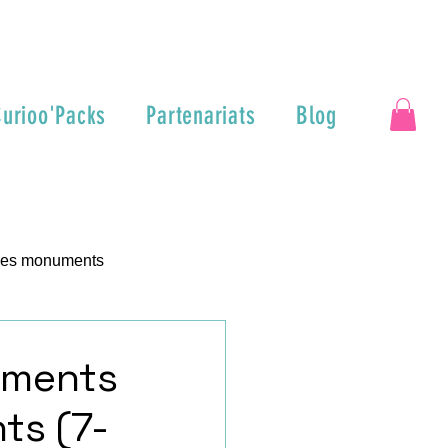
urioo'Packs
Partenariats
Blog
 des monuments
numents
nts (7-