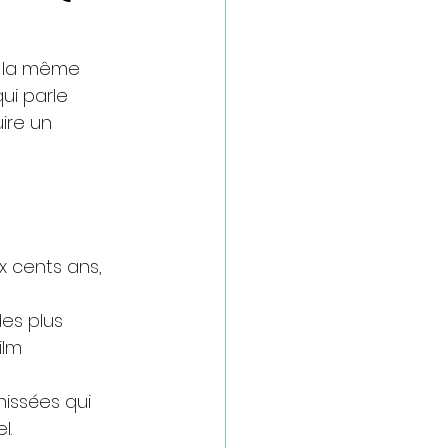
s la même 
ui parle 
ire un 
x cents ans, 
es plus 
lm 
nissées qui 
l.