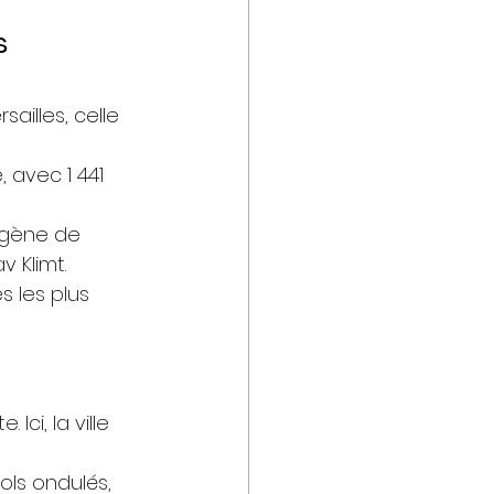
s 
illes, celle 
, avec 1 441 
ugène de 
v Klimt.
s les plus 
ci, la ville 
ols ondulés, 