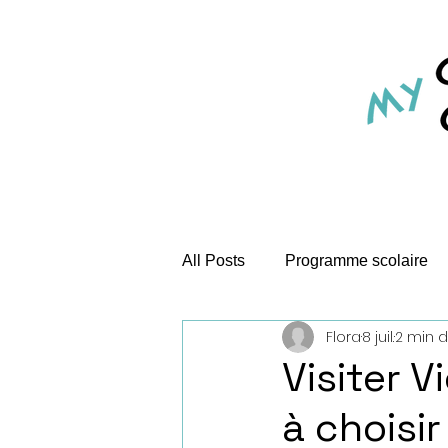
All Posts
Programme scolaire
Flora
8 juil.
2 min d
1 ville 5 monuments
Jeux e
Visiter 
à choisir