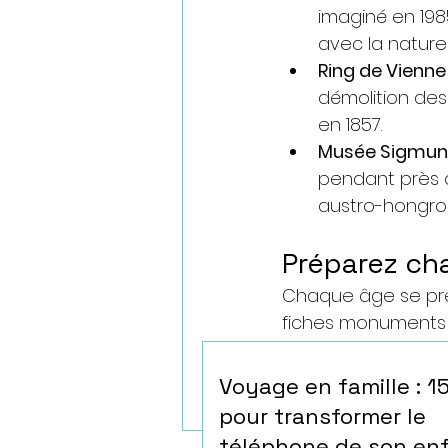
imaginé en 1985
avec la nature 
Ring de Vienne
démolition de
en 1857.
Musée Sigmun
pendant près d
austro-hongroi
Préparez ch
Chaque âge se pré
fiches monuments 
pour transformer v
lui-même.
Voyage en famille : 1
pour transformer le
téléphone de son en