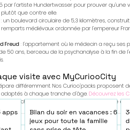
 par l'artiste Hundertwasser pour prouver qu'une vil
plutôt que contre elle.
 : un boulevard circulaire de 5,3 kilomètres, construit
s remparts médiévaux ordonnée par l'empereur Fra
d Freud
 : l'appartement où le médecin a reçu ses p
e 50 ans, berceau de la psychanalyse à la fin de l
s.
aque visite avec MyCuriooCity
pare différemment. Nos Curioo'packs proposent de
adaptés à chaque tranche d'âge. 
Découvrez les C
otre prochaine visite en un moment que votre enf
5 apps
Bilan du soir en vacances : 6
3
jeux pour toute la famille
d
fant
sans prise de tête
p