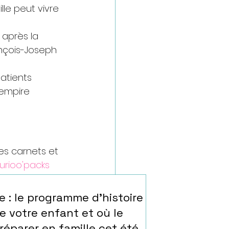
le peut vivre 
 après la 
nçois-Joseph 
atients 
'empire 
s carnets et 
urioo'packs
ant racontera 
e : le programme d'histoire
e votre enfant et où le
réparer en famille cet été