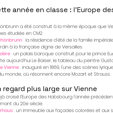
ette année en classe : l'Europe de
nbrunn a été construit à la même époque que Versa
es étudiée en CM2.
chönbrunn
 : la résidence d'été de la famille impériale
rdin à la française digne de Versailles.
édère
 : un palais baroque construit pour le prince E
ite aujourd'hui Le Baiser, le tableau du peintre Gusta
de Vienne
 : inauguré en 1869, l'une des scènes lyrique
du monde, où résonnent encore Mozart et Strauss.
n regard plus large sur Vienne
à croisé l'Europe des Habsbourg l'année précédente. I
rnant du 20e siècle.
rhaus
 : un immeuble aux façades colorées et aux s