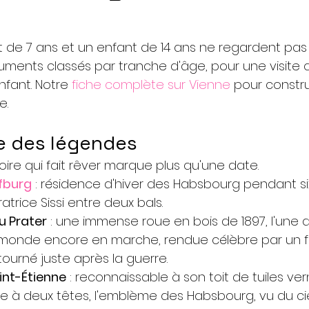
t de 7 ans et un enfant de 14 ans ne regardent pa
uments classés par tranche d'âge, pour une visite q
fant. Notre 
fiche complète sur Vienne
 pour constru
e.
ge des légendes
oire qui fait rêver marque plus qu'une date.
ofburg
 : résidence d'hiver des Habsbourg pendant si
ratrice Sissi entre deux bals.
u Prater
 : une immense roue en bois de 1897, l'une d
monde encore en marche, rendue célèbre par un fi
ourné juste après la guerre.
int-Étienne
 : reconnaissable à son toit de tuiles ver
le à deux têtes, l'emblème des Habsbourg, vu du cie