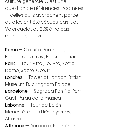
culture générale. C'est une 
question de références incarnées 
— celles qui s'accrochent parce 
qu'elles ont été vécues, pas lues.
Voici quelques 20% à ne pas 
manquer, par ville :
Rome
 — Colisée, Panthéon, 
Fontaine de Trevi, Forum romain
Paris
 — Tour Eiffel, Louvre, Notre-
Dame, Sacré-Cœur
Londres
 — Tower of London, British 
Museum, Buckingham Palace
Barcelone
 — Sagrada Família, Park 
Güell, Palau de la musica
Lisbonne
 — Tour de Belém, 
Monastère des Hiéronymites, 
Alfama
Athènes
 — Acropole, Parthénon, 