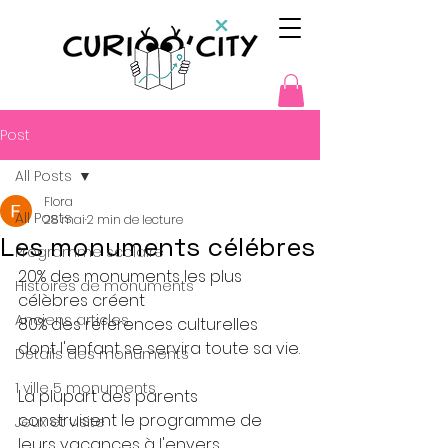
Post
All Posts
Flora
All Posts
28 mai
2 min de lecture
Les monuments célébres
Programme scolaire
20% des monuments les plus 
Histoires de monuments
célèbres créent 
Anciens articles
80% des références culturelles 
dont l'enfant se servira toute sa vie.
Détails des monuments
1 ville 5 monuments
La plupart des parents 
construisent le programme de 
Jeux et visite
leurs vacances à l'envers.