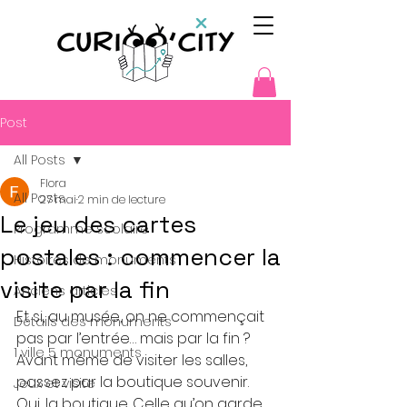
Post
All Posts
Flora
All Posts
27 mai
2 min de lecture
Le jeu des cartes
Programme scolaire
postales : commencer la
Histoires de monuments
visite par la fin
Anciens articles
Et si, au musée, on ne commençait 
Détails des monuments
pas par l’entrée… mais par la fin ?
1 ville 5 monuments
Avant même de visiter les salles, 
passez par la boutique souvenir. 
Jeux et visite
Oui, la boutique. Celle qu’on garde 