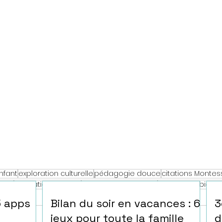
nfant
exploration culturelle
pédagogie douce
citations Montes
ille
éducation positive
apprendre en jouant
parentalité bienve
5 apps
Bilan du soir en vacances : 6
3
jeux pour toute la famille
d