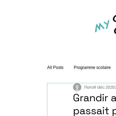
All Posts
Programme scolaire
Flora
8 déc. 2025
1 ville 5 monuments
Jeux e
Grandir a
passait p