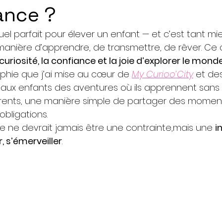
lance ?
uel parfait pour élever un enfant — et c’est tant m
 manière d’apprendre, de transmettre, de rêver. Ce 
 curiosité, la confiance et la joie d’explorer le mond
ophie que j’ai mise au cœur de 
My Curioo’City
 et de
rir aux enfants des aventures où ils apprennent sans
ents, une manière simple de partager des moments 
bligations.
 ne devrait jamais être une contrainte,mais une 
i
r, s’émerveiller
.