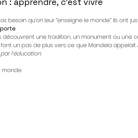
n : apprendre, c’est vivre
as besoin qu’on leur “enseigne le monde”. Ils ont ju
 porte
.
ils découvrent une tradition, un monument ou une c
ls font un pas de plus vers ce que Mandela appelait 
par l’éducation
.
e monde.