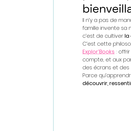
bienveil
Il n’y a pas de man
famille invente sa
c’est de cultiver 
la
C’est cette philos
Explor’Books
 : off
compte, et aux par
des écrans et des o
Parce qu’apprendre
découvrir, ressenti