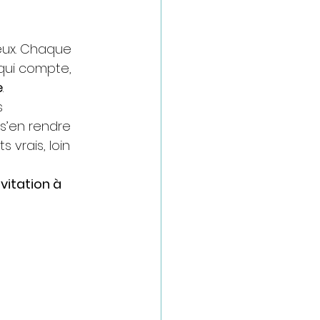
ieux. Chaque 
qui compte, 
e
.
s 
 s’en rendre 
vrais, loin 
nvitation à 