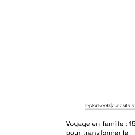
Explor’Books
curiosité e
voyage éducatif en fam
Anciens articles
Voyage en famille : 1
pour transformer le