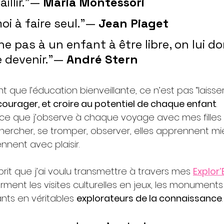
illir.”— 
Maria Montessori
i à faire seul.”— 
Jean Piaget
e pas à un enfant à être libre, on lui do
 devenir.”— 
André Stern
 que l’éducation bienveillante, ce n’est pas “laisser 
urager, et croire au potentiel de chaque enfant
.
ce que j’observe à chaque voyage avec mes filles 
, chercher, se tromper, observer, elles apprennent mi
ennent avec plaisir.
it que j’ai voulu transmettre à travers mes 
Explor
rment les visites culturelles en jeux, les monuments
ants en véritables 
explorateurs de la connaissance
.