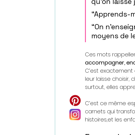
qu’on laisse ja
“Apprends-mo
“On n’enseign
moyens de le
Ces mots rappellent
accompagner, enco
C’est exactement 
leur laisse choisir
surtout, elles appr
C’est ce même espr
carnets qui transfo
histoires,et les enf