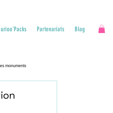
urioo'Packs
Partenariats
Blog
 des monuments
tion