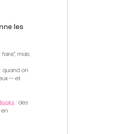
nne les 
faire”, mais 
: quand on 
eux — et 
’Books
 : des 
 en 