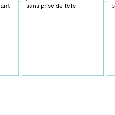
fant
sans prise de tête
p