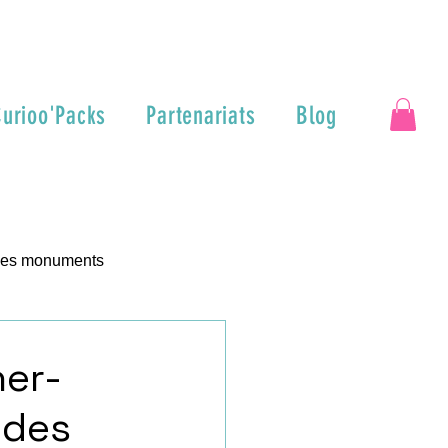
urioo'Packs
Partenariats
Blog
 des monuments
ner-
r des