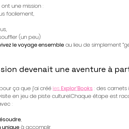
ont une mission :
us facilement,
,
us,
souffler (un peu).
vivez le voyage ensemble
 au lieu de simplement “gé
ission devenait une aventure à par
our ça que j’ai créé 
les 
Explor’Books
 : des carnets 
isite en jeu de piste culturel.Chaque étape est rac
avec :
résoudre
,
 unique
 à accomplir.