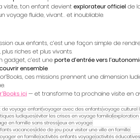
a visite, ton enfant devient 
explorateur officiel
 de l
’un voyage fluide, vivant… et inoubliable.
sion aux enfants, c’est une façon simple de rendr
 plus riches et plus vivants.
n gadget, c’est une 
porte d’entrée vers l’autonomie,
découvrir ensemble
.
plor’Books, ces missions prennent une dimension ludi
e.
r’Books ici
 — et transforme ta prochaine visite en 
t de voyage enfant
voyager avec des enfants
voyage culturel 
istiques ludiques
éviter les crises en voyage familial
exploration
ge en famille sans stress
jeux en voyage
nfants vacances
idée de jeu pour visiter une ville en famille
voyager en famille
activités enfants voyage
activités éducative