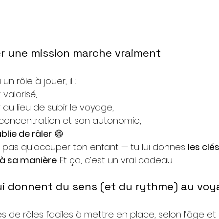
r une mission marche vraiment
 rôle à jouer, il :
t valorisé,
au lieu de subir le voyage,
concentration et son autonomie,
blie de râler
 😄
ais pas qu’occuper ton enfant — tu lui donnes 
les clé
 à sa manière
. Et ça, c’est un vrai cadeau.
ui donnent du sens (et du rythme) au voy
s de rôles faciles à mettre en place, selon l’âge et 