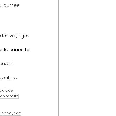
a journée.
e les voyages 
 la curiosité 
que et 
aventure 
ludique
 en famille
s en voyage