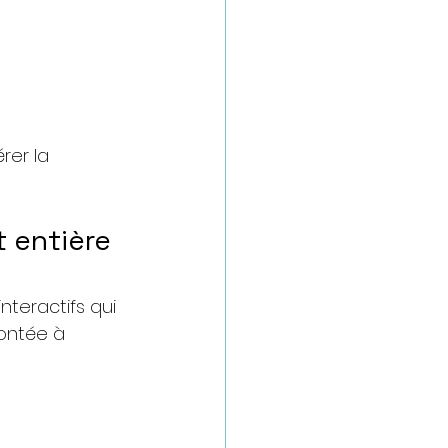
rer la 
t entière 
interactifs qui 
ontée à 