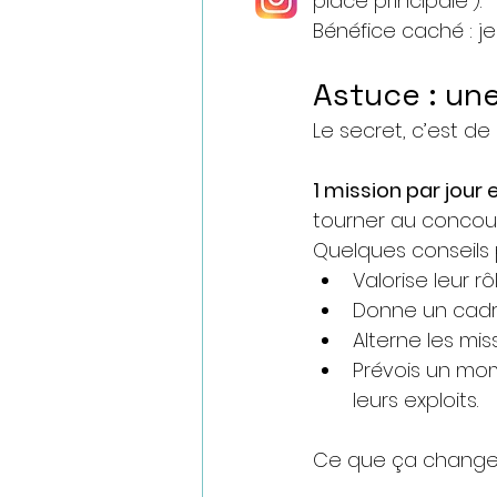
place principale”).
Bénéfice caché : jeu,
Astuce : une
Le secret, c’est de
1 mission par jour 
tourner au concour
Quelques conseils 
Valorise leur r
Donne un cadre
Alterne les miss
Prévois un mom
leurs exploits.
Ce que ça change