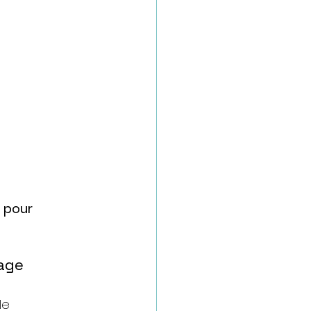
s pour 
age
le 