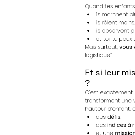
Quand tes enfants 
ils marchent pl
ils râlent moins
ils observent pl
et toi, tu peux 
Mais surtout, 
vous 
logistique”.
Et si leur m
?
C’est exactement p
transforment une v
hauteur d’enfant, 
des 
défis
,
des 
indices à 
et une 
mission