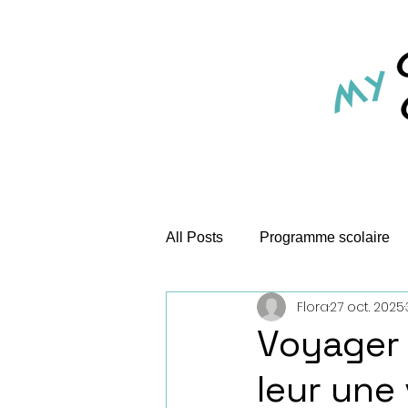
All Posts
Programme scolaire
Flora
27 oct. 2025
1 ville 5 monuments
Jeux e
Voyager 
leur une 