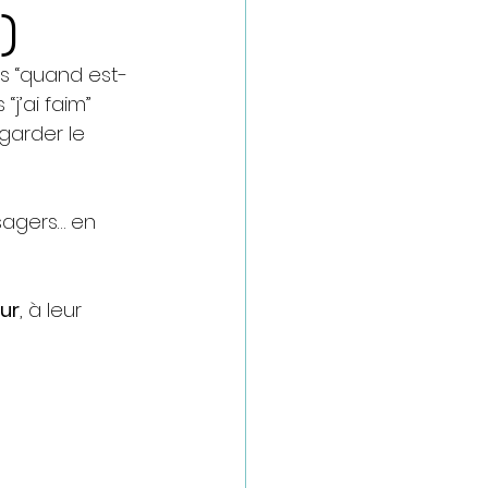
)
es “quand est-
“j’ai faim” 
garder le 
sagers… en 
ur
, à leur 