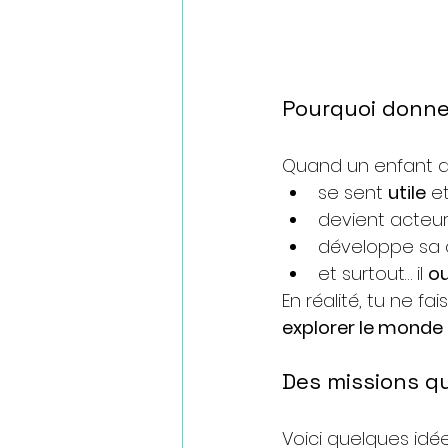
Pourquoi donne
Quand un enfant a un
se sent 
utile
 e
devient acteur 
développe sa 
et surtout… il 
ou
En réalité, tu ne f
explorer le monde
Des missions q
Voici quelques idée