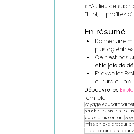
👉Au lieu de subir l
Et 
toi, tu profites d
En résumé
Donner une mis
plus agréables,
Ce n’est pas u
et la joie de 
Et avec les Ex
culturelle uniqu
Découvre les 
Explo
familiale.
voyage éducatif
carne
rendre les visites tour
autonomie enfant
voya
mission explorateur e
idées originales pour 