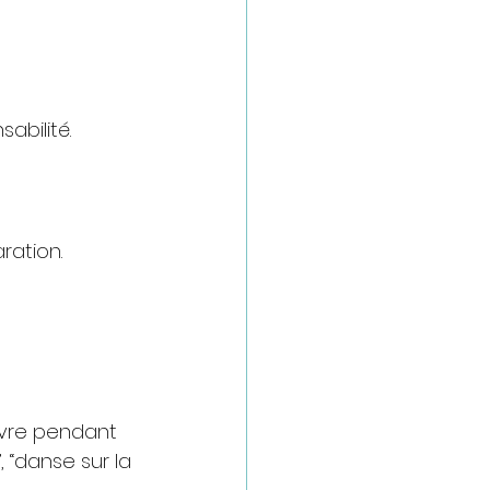
abilité.
ration.
uvre pendant 
 “danse sur la 