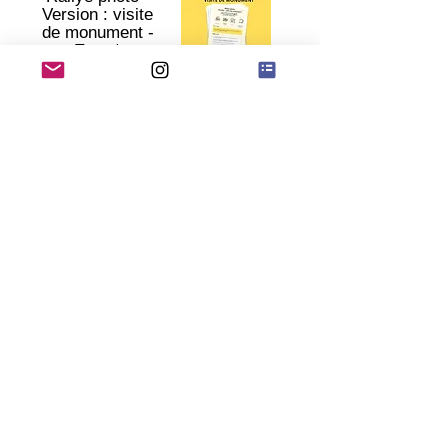
Version : visite
de monument -
Extra*
€
0
Ajouter au panier
Rallye photo -
Version : visite
de ville - Extra*
€
0
Ajouter au panier
Trouve-moi ça ! -
Extra*
€
0