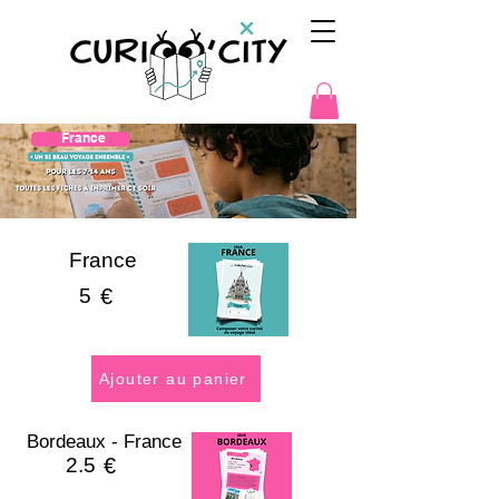
France
France
5
€
Ajouter au panier
Bordeaux - France
2.5
€