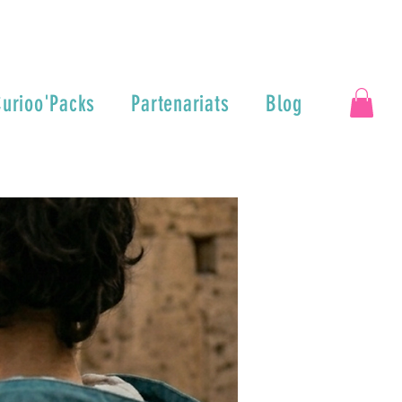
urioo'Packs
Partenariats
Blog