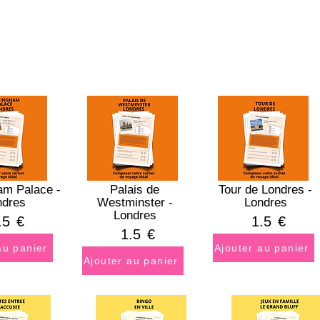
am Palace -
Palais de
Tour de Londres -
ndres
Westminster -
Londres
Londres
.5
€
1.5
€
1.5
€
au panier
Ajouter au panier
Ajouter au panier