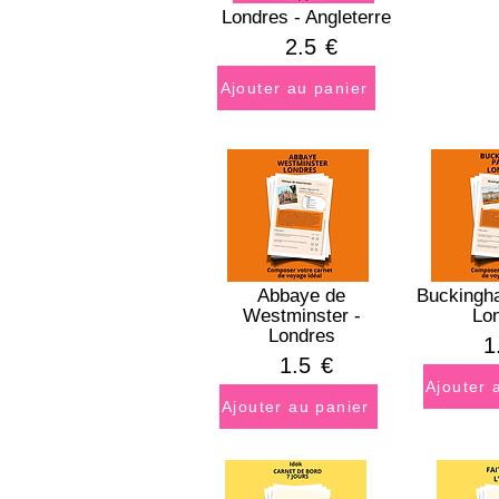
Londres - Angleterre
2.5
€
Ajouter au panier
Abbaye de
Buckingh
Westminster -
Lo
Londres
1
1.5
€
Ajouter 
Ajouter au panier