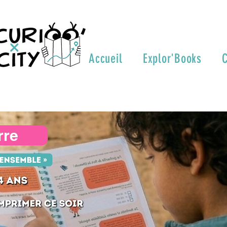
Accueil
Explor'Books
C
rre