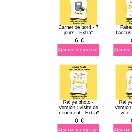
Carnet de bord - 7
Faite
jours - Extra*
l'accus
6
€
Ajouter au panier
Ajouter
Rallye photo -
Rally
Version : visite de
Version 
monument - Extra*
ville
0
€
Ajouter au panier
Ajouter