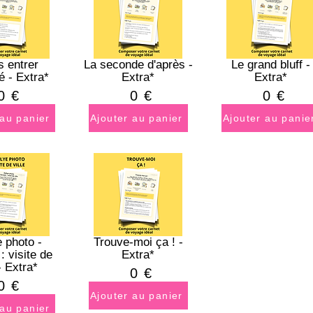
s entrer
La seconde d'après -
Le grand bluff -
é - Extra*
Extra*
Extra*
0
€
0
€
0
€
 au panier
Ajouter au panier
Ajouter au panie
e photo -
Trouve-moi ça ! -
: visite de
Extra*
 - Extra*
0
€
0
€
Ajouter au panier
 au panier