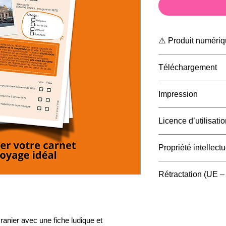
⚠️ Produit numériq
Ceci est un
fichie
Téléchargement
Aucun produit p
Ce que vous rece
Après paiement, v
Impression
1 fichier PDF à 
téléchargement pa
compte client).
Vous pouvez impri
Licence d’utilisatio
Téléchargez et
sau
imprimeur. Le rend
ordinateur ou votr
papier et des régl
✅ Autorisé
Propriété intellectu
Imprimer pour
v
familial).
Tous les contenus 
Rétractation (UE 
Offrir
des impre
illustrations) sont
p
(cadeau).
Toute reproduction,
Conformément aux 
❌ Interdit
autorisée est interd
de rétractation peu
Partager le
fich
contenus numériq
ranier avec une fiche ludique et
messagerie, lien,