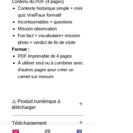
Contenu du PDF (4 pages)
Contexte historique simple + mini
quiz Vrai/Faux formatif
Incontournables + questions
Mission observation
Fun fact +
vocabulaire
+ mission
photo + verdict de fin de visite
Format :
PDF imprimable de 4 pages
À utiliser seul ou à combiner avec
d’autres pages pour créer un
carnet sur mesure
Autriche - Vienne
⚠️ Produit numérique à
télécharger
Ceci est un
fichier numérique
Téléchargement
(PDF) à imprimer
.
Aucun produit physique
ne