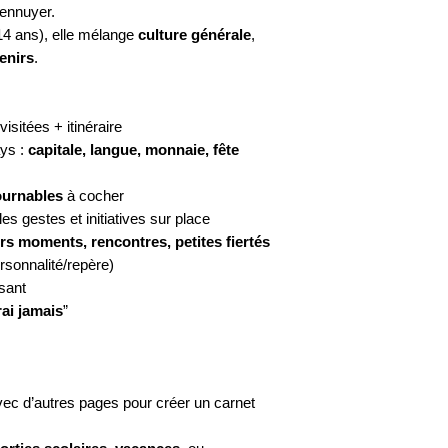
immédiatement
ap
’ennuyer.
Reproduire en g
accord.
14 ans), elle mélange
culture générale
,
distribuer, publi
enirs
.
Utiliser dans un
payant, formatio
dérivé…).
 visitées + itinéraire
Besoin d’une utili
ays :
capitale, langue, monnaie, fête
pro
? Contactez-m
ournables
à cocher
es gestes et initiatives sur place
rs moments, rencontres, petites fiertés
rsonnalité/repère)
sant
rai jamais
”
avec d’autres pages pour créer un carnet