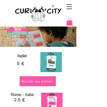
Italie
Italie
5
€
Ajouter au panier
Rome - Italie
2.5
€