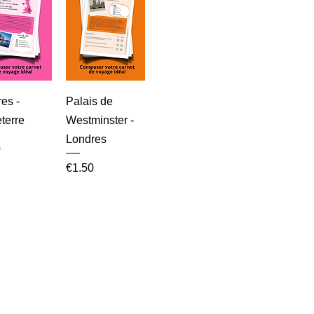
es -
Palais de
terre
Westminster -
Londres
0
Price
€1.50