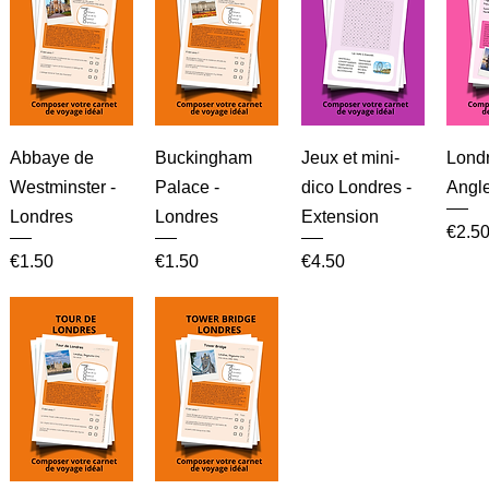
Abbaye de
Buckingham
Jeux et mini-
Londr
Westminster -
Palace -
dico Londres -
Angle
Londres
Londres
Extension
Price
€2.5
Price
Price
Price
€1.50
€1.50
€4.50