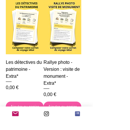
Les détectives du
Rallye photo -
patrimoine -
Version : visite de
Extra*
monument -
Extra*
Prix
0,00 €
Prix
0,00 €
Ajouter au panier
Ajouter au panier