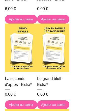
Prix
Prix
6,00 €
0,00 €
Ajouter au panier
Ajouter au panier
La seconde
Le grand bluff -
d'après - Extra*
Extra*
Prix
Prix
0,00 €
0,00 €
Ajouter au panier
Ajouter au panier