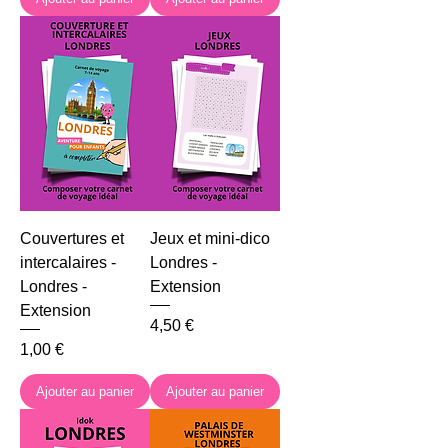
Couvertures et
Jeux et mini-dico
intercalaires -
Londres -
Londres -
Extension
Extension
Prix
4,50 €
Prix
1,00 €
Ajouter au panier
Ajouter au panier