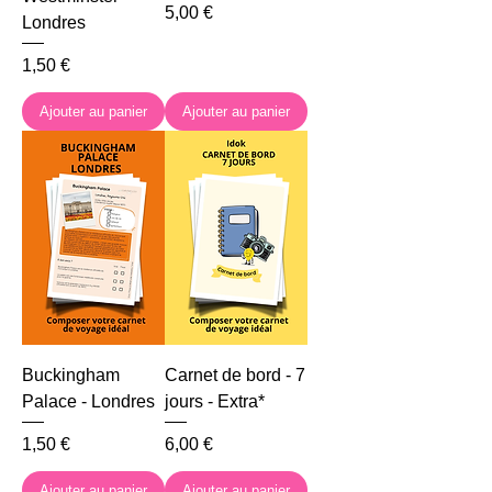
Prix
5,00 €
Londres
Prix
1,50 €
Ajouter au panier
Ajouter au panier
Buckingham
Carnet de bord - 7
Palace - Londres
jours - Extra*
Prix
Prix
1,50 €
6,00 €
Ajouter au panier
Ajouter au panier