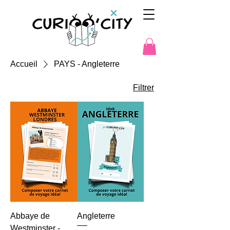
Accueil
PAYS - Angleterre
Filtrer
Abbaye de
Angleterre
Westminster -